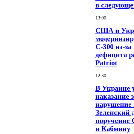
в следующе
13:00
США и Укр
модернизи
С-300 из-за
дефицита р
Patriot
12:30
В Украине 
наказание 
нарушение
Зеленский 
поручение
и Кабмину