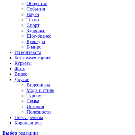
Общество
События
Наука
Техно
Спорт
Здоровье
Шоу-бизнес
Культура
В мире
Из контекста
Без комментариев
Курьезы
Фото
Видео
Другое
Видеоигры
Мода и стиль
Туризм
Семья
История
Полезности
Пресс-релизы
Коронавирус
Выбор
редакции