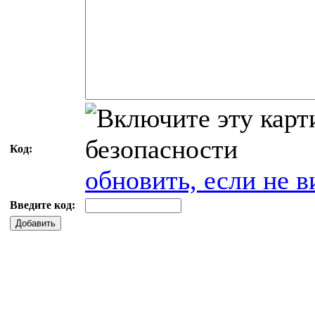
Код:
обновить, если не в
Введите код:
Добавить