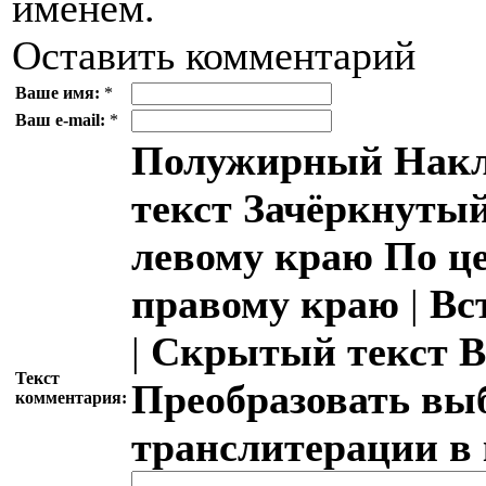
именем.
Оставить комментарий
Ваше имя:
*
Ваш e-mail:
*
Полужирный
Накл
текст
Зачёркнутый
левому краю
По ц
правому краю
|
Вс
|
Скрытый текст
В
Текст
Преобразовать вы
комментария:
транслитерации в