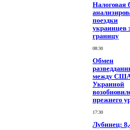
Налоговая 
анализиров
поездки
украинцев 
границу
08:30
Обмен
разведдан
между США
Украиной
возобновил
прежнего у
17:30
Лубинец: 8,