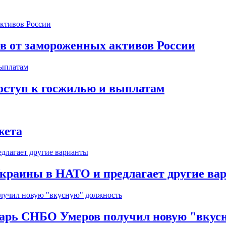
ов от замороженных активов России
оступ к госжилью и выплатам
жета
краины в НАТО и предлагает другие ва
тарь СНБО Умеров получил новую "вкус