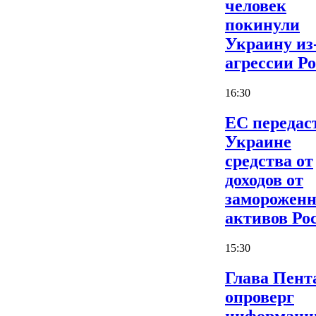
человек
покинули
Украину из
агрессии Р
16:30
ЕС передас
Украине
средства от
доходов от
заморожен
активов Ро
15:30
Глава Пент
опроверг
информаци