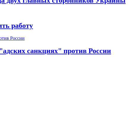
да двух главных сторонников Украины
ть работу
 "адских санкциях" против России