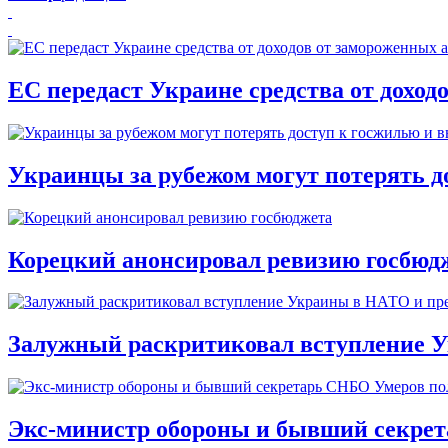
ЕС передаст Украине средства от доход
Украинцы за рубежом могут потерять д
Корецкий анонсировал ревизию госбюд
Залужный раскритиковал вступление У
Экс-министр обороны и бывший секре