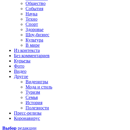
Общество
События
Наука
Техно
Спорт
Здоровье
Шоу-бизнес
Культура
В мире
Из контекста
Без комментариев
Курьезы
Фото
Видео
Другое
Видеоигры
Мода и стиль
Туризм
Семья
История
Полезности
Пресс-релизы
Коронавирус
Выбор
редакции