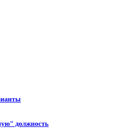
рианты
ную" должность