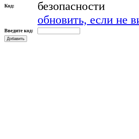
Код:
обновить, если не в
Введите код:
Добавить