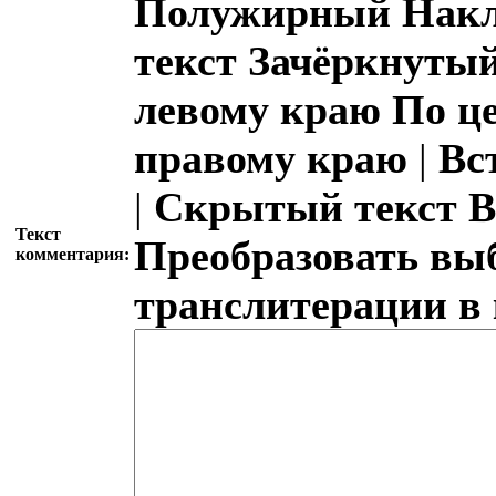
Полужирный
Накл
текст
Зачёркнутый
левому краю
По ц
правому краю
|
Вс
|
Скрытый текст
В
Текст
Преобразовать вы
комментария:
транслитерации в