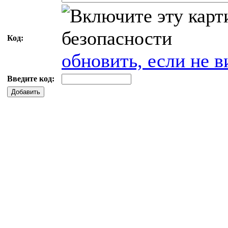
Код:
обновить, если не в
Введите код:
Добавить