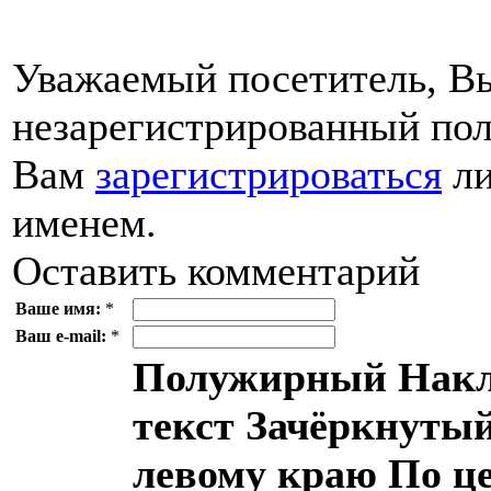
Уважаемый посетитель, Вы
незарегистрированный пол
Вам
зарегистрироваться
ли
именем.
Оставить комментарий
Ваше имя:
*
Ваш e-mail:
*
Полужирный
Накл
текст
Зачёркнутый
левому краю
По ц