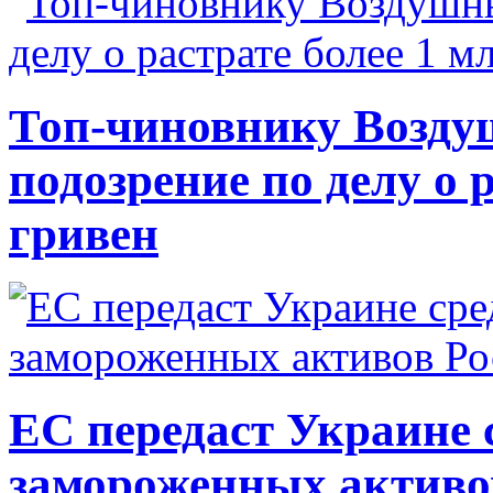
Топ-чиновнику Возду
подозрение по делу о 
гривен
ЕС передаст Украине с
замороженных активо