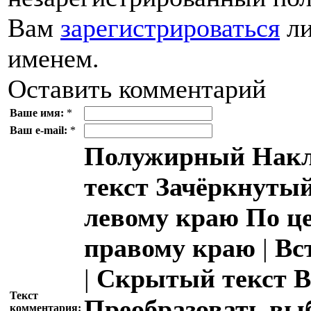
Вам
зарегистрироваться
ли
именем.
Оставить комментарий
Ваше имя:
*
Ваш e-mail:
*
Полужирный
Накл
текст
Зачёркнутый
левому краю
По ц
правому краю
|
Вс
|
Скрытый текст
В
Текст
Преобразовать вы
комментария: