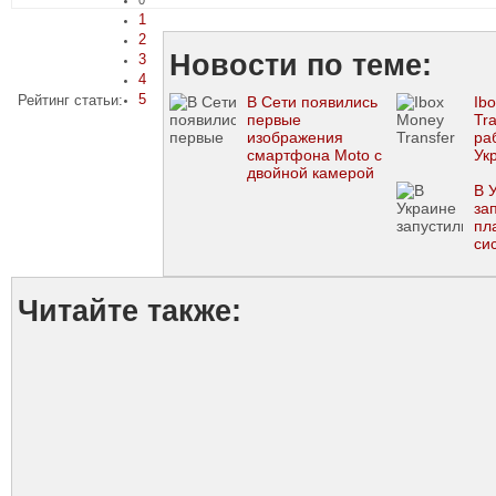
0
1
2
Новости по теме:
3
4
5
Рейтинг статьи:
В Сети появились
Ib
первые
Tr
изображения
ра
смартфона Moto с
Ук
двойной камерой
(ФОТО)
В 
за
пл
си
Читайте также: