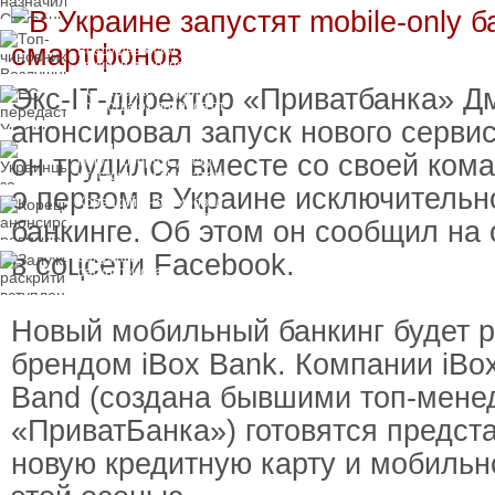
пресечения
Топ-чиновнику
Воздушных сил
вручили подозрение по
делу о растрате более
Экс-IT-директор «Приватбанка» Д
ЕС передаст Украине
1 млрд гривен
средства от доходов от
замороженных активов
анонсировал запуск нового серви
России
Украинцы за рубежом
он трудился вместе со своей кома
могут потерять доступ
к госжилью и выплатам
о первом в Украине исключитель
Корецкий анонсировал
ревизию госбюджета
банкинге. Об этом он сообщил на
в соцсети Facebook.
Залужный
раскритиковал
вступление Украины в
НАТО и предлагает
другие варианты
Новый мобильный банкинг будет р
брендом iBox Bank. Компании iBox
Band (создана бывшими топ-мен
«ПриватБанка») готовятся предст
новую кредитную карту и мобиль