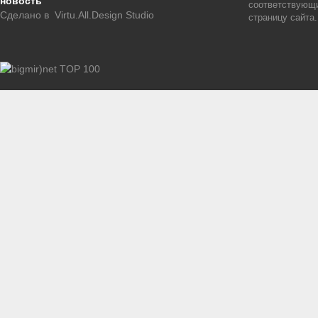
новость
соответствующи
Сделано в
Virtu.All.Design Studio
страницу сайта.