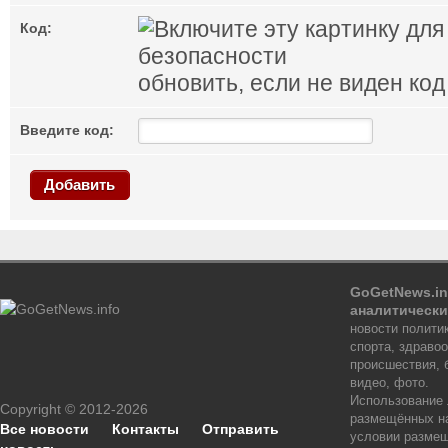
Код:
обновить, если не виден код
Введите код:
Добавить
GoGetNews.in
аналитически
новости политик
спорта, здраво
происшествия, 
видео, фото.
Использование
Copyright © 2012-2026
размещённых на
Все новости
Контакты
Отправить
условии размещ