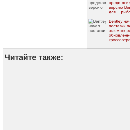
представи
версию Be
для… рыб
Bentley на
поставки 
экземпляр
обновленн
кроссовер
Bentayga
Читайте также: