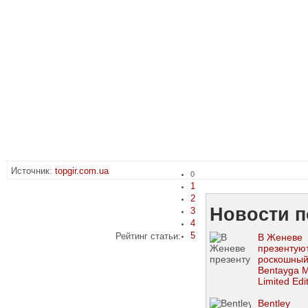
Источник:
topgir.com.ua
0
1
2
Новости п
3
4
5
Рейтинг статьи:
В Женеве
презентую
роскошный
Bentayga M
Limited Edi
Bentley