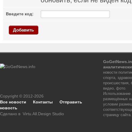
обновить, если не виден код
Введите код:
Добавить
GoGetNews.in
аналитически
новости политик
спорта, здраво
происшествия, 
видео, фото.
Использование
Copyright © 2012-2026
размещённых на
Все новости
Контакты
Отправить
условии размещ
новость
соответствующи
Сделано в
Virtu.All.Design Studio
страницу сайта.