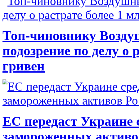
Топ-чиновнику Возду
подозрение по делу о 
гривен
ЕС передаст Украине с
замороженных активо