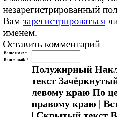
незарегистрированный пол
Вам
зарегистрироваться
ли
именем.
Оставить комментарий
Ваше имя:
*
Ваш e-mail:
*
Полужирный
Накл
текст
Зачёркнутый
левому краю
По ц
правому краю
|
Вс
|
Скрытый текст
В