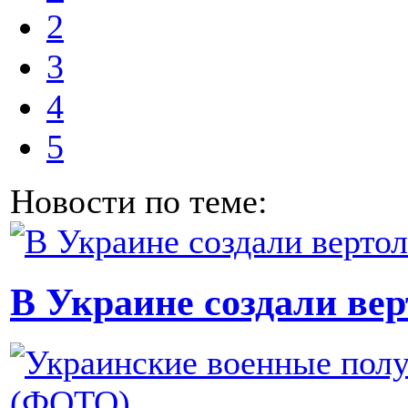
2
3
4
5
Новости по теме:
В Украине создали ве