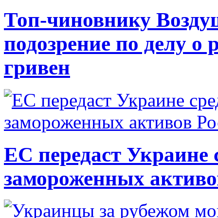
Топ-чиновнику Возду
подозрение по делу о 
гривен
ЕС передаст Украине с
замороженных активо