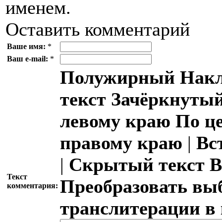
именем.
Оставить комментарий
Ваше имя:
*
Ваш e-mail:
*
Полужирный
Накл
текст
Зачёркнутый
левому краю
По ц
правому краю
|
Вс
|
Скрытый текст
В
Текст
Преобразовать вы
комментария:
транслитерации в