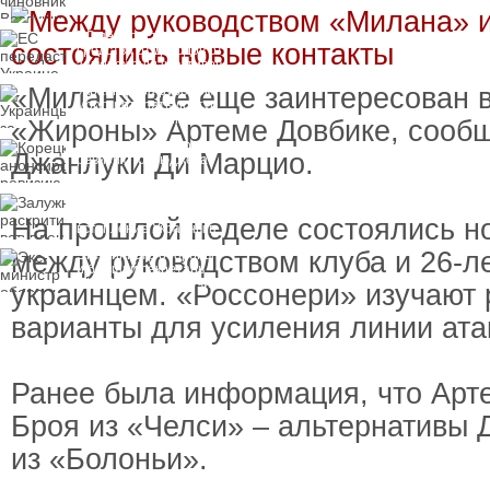
вручили подозрение по
делу о растрате более
ЕС передаст Украине
1 млрд гривен
средства от доходов от
замороженных активов
России
«Милан» все еще заинтересован 
Украинцы за рубежом
могут потерять доступ
к госжилью и выплатам
«Жироны» Артеме Довбике, сообщ
Корецкий анонсировал
Джанлуки Ди Марцио.
ревизию госбюджета
Залужный
раскритиковал
На прошлой неделе состоялись н
вступление Украины в
НАТО и предлагает
между руководством клуба и 26-л
Экс-министр обороны
другие варианты
и бывший секретарь
СНБО Умеров получил
украинцем. «Россонери» изучают
новую "вкусную"
должность
варианты для усиления линии ата
Ранее была информация, что Арт
Броя из «Челси» – альтернативы 
из «Болоньи».