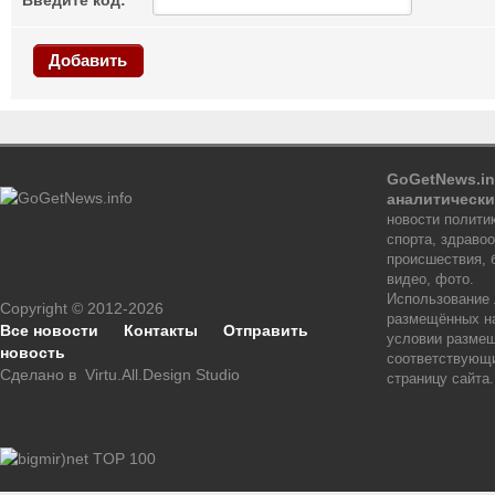
Введите код:
Добавить
GoGetNews.in
аналитически
новости политик
спорта, здраво
происшествия, 
видео, фото.
Использование
Copyright © 2012-2026
размещённых на
Все новости
Контакты
Отправить
условии размещ
новость
соответствующи
Сделано в
Virtu.All.Design Studio
страницу сайта.