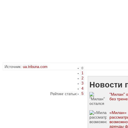
Источник:
ua.tribuna.com
0
1
2
Новости п
3
4
5
Рейтинг статьи:
"Милан" 
без трен
«Милан»
рассматр
возможно
аренды ф