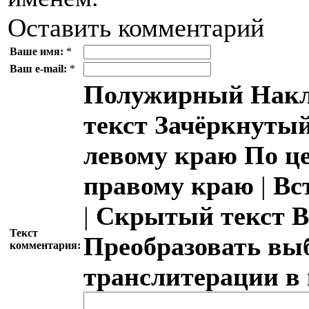
Оставить комментарий
Ваше имя:
*
Ваш e-mail:
*
Полужирный
Накл
текст
Зачёркнутый
левому краю
По ц
правому краю
|
Вс
|
Скрытый текст
В
Текст
Преобразовать вы
комментария:
транслитерации в