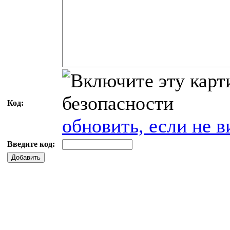
Код:
обновить, если не в
Введите код:
Добавить