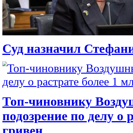
Суд назначил Стефан
Топ-чиновнику Возду
подозрение по делу о 
гривен