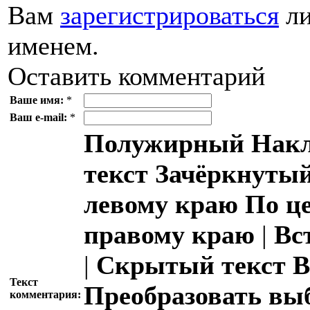
Вам
зарегистрироваться
ли
именем.
Оставить комментарий
Ваше имя:
*
Ваш e-mail:
*
Полужирный
Накл
текст
Зачёркнутый
левому краю
По ц
правому краю
|
Вс
|
Скрытый текст
В
Текст
Преобразовать вы
комментария: