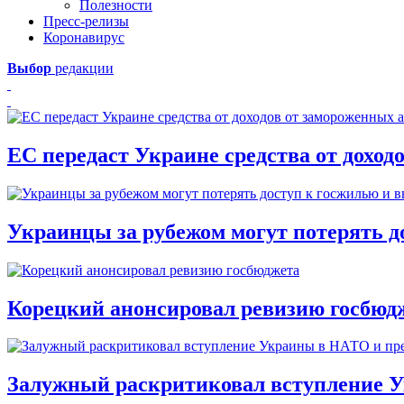
Полезности
Пресс-релизы
Коронавирус
Выбор
редакции
ЕС передаст Украине средства от доход
Украинцы за рубежом могут потерять д
Корецкий анонсировал ревизию госбюд
Залужный раскритиковал вступление У