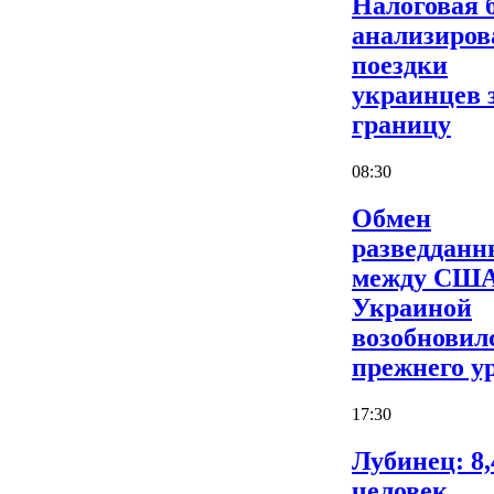
Налоговая 
анализиров
поездки
украинцев 
границу
08:30
Обмен
разведдан
между США
Украиной
возобновил
прежнего у
17:30
Лубинец: 8,
человек