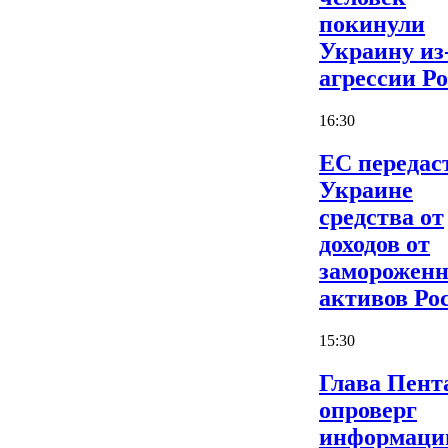
покинули
Украину из
агрессии Р
16:30
ЕС передас
Украине
средства от
доходов от
заморожен
активов Ро
15:30
Глава Пент
опроверг
информаци