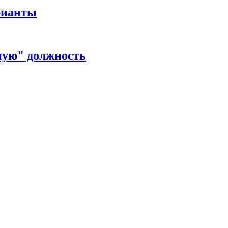
рианты
ную" должность