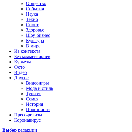
Общество
События
Наука
Техно
Спорт
Здоровье
Шоу-бизнес
Культура
В мире
Из контекста
Без комментариев
Курьезы
Фото
Видео
Другое
Видеоигры
Мода и стиль
Туризм
Семья
История
Полезности
Пресс-релизы
Коронавирус
Выбор
редакции