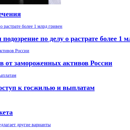
ечения
одозрение по делу о растрате более 1 м
ов от замороженных активов России
оступ к госжилью и выплатам
жета