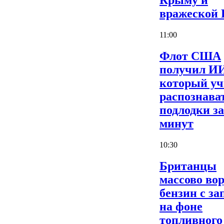
Крыму и
вражеской
11:00
Флот США
получил И
который уч
распознава
подлодки за
минут
10:30
Британцы
массово во
бензин с за
на фоне
топливного