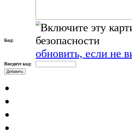
Код:
обновить, если не в
Введите код:
Добавить