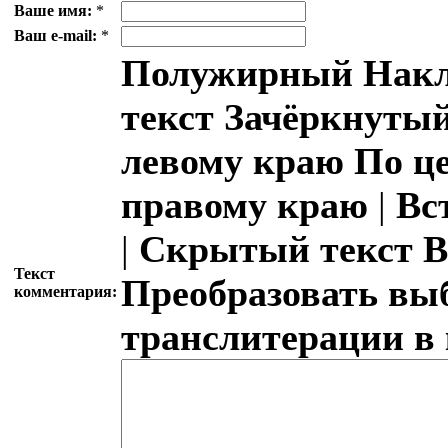
Ваше имя:
*
Ваш e-mail:
*
Полужирный
Накл
текст
Зачёркнутый
левому краю
По ц
правому краю
|
Вс
|
Скрытый текст
В
Текст
Преобразовать вы
комментария:
транслитерации в