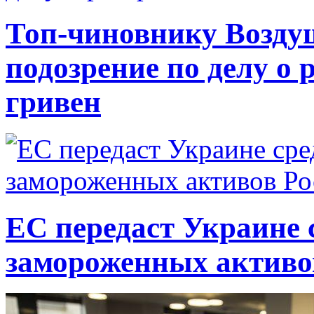
Топ-чиновнику Возду
подозрение по делу о 
гривен
ЕС передаст Украине с
замороженных активо