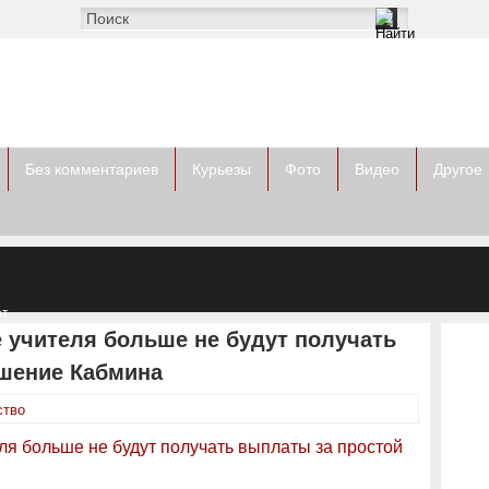
Без комментариев
Курьезы
Фото
Видео
Другое
от
ов
 учителя больше не будут получать
шение Кабмина
тво