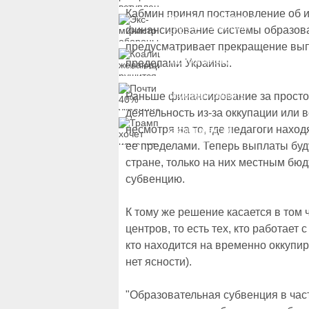
вступление Украины в
НАТО и предлагает
Кабмин принял постановление об и
Экс-министр обороны
другие варианты
и бывший секретарь
финансирование системы образова
СНБО Умеров получил
новую "вкусную"
предусматривает прекращение выпл
Коалиция желающих
должность
рушится из-за ухода
пределами Украины.
двух главных
сторонников Украины
Почти 40% украинцев
Раньше финансирование за простой
планируют сменить
работу
деятельность из-за оккупации или 
Трамп хочет изменить
несмотря на то, где педагоги нахо
законопроект об
"адских санкциях"
ее пределами. Теперь выплаты буду
против России
стране, только на них местным бю
субвенцию.
К тому же решение касается в том
центров, то есть тех, кто работает 
кто находится на временно оккупи
нет ясности).
"Образовательная субвенция в час