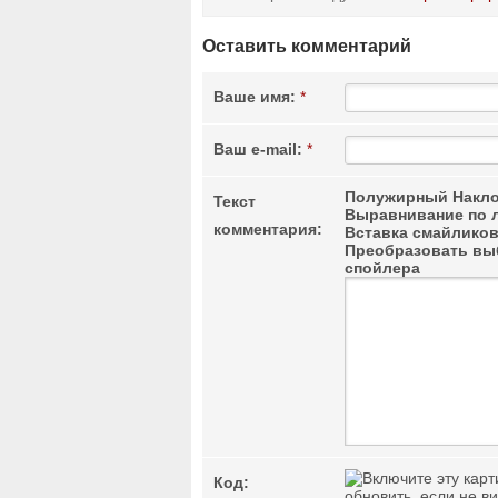
Оставить комментарий
Ваше имя:
*
Ваш e-mail:
*
Полужирный
Накло
Текст
Выравнивание по 
комментария:
Вставка смайлико
Преобразовать выб
спойлера
Код:
обновить, если не в