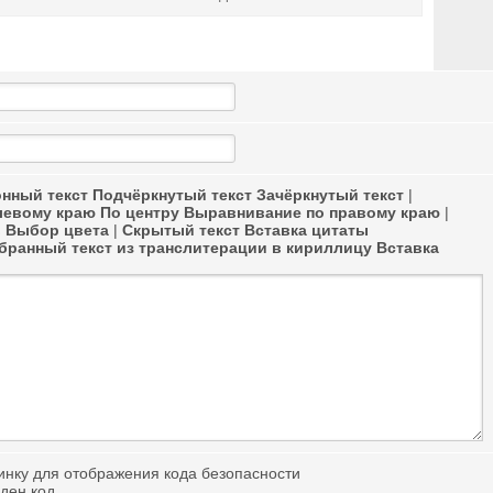
нный текст
Подчёркнутый текст
Зачёркнутый текст
|
левому краю
По центру
Выравнивание по правому краю
|
в
Выбор цвета
|
Скрытый текст
Вставка цитаты
ранный текст из транслитерации в кириллицу
Вставка
иден код