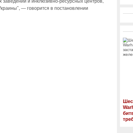
х заведений и инклюзивно-ресурсных центров,
Украины", — говорится в постановлении
Шес
War
бит
тре