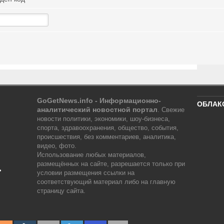
GoGetNews.info - Информационно-
ОБЛАК
аналитический новостной портал
.
Свежие
новости политики, экономики, шоу-бизнеса,
спорта, здравоохранения, общество, события,
происшествия, без комментариев, аналитика,
видео, фото.
Использование любых материалов,
размещённых на сайте, разрешается только при
ь
условии размещения ссылки на
соответствующий материал либо на главную
страницу сайта.