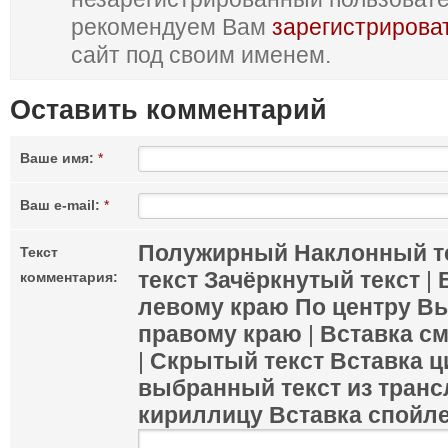
рекомендуем Вам
зарегистрирова
сайт под своим именем.
Оставить комментарий
Ваше имя:
*
Ваш e-mail:
*
Полужирный
Наклонный т
Текст
текст
Зачёркнутый текст
|
комментария:
левому краю
По центру
Вы
правому краю
|
Вставка с
|
Скрытый текст
Вставка ц
выбранный текст из транс
кириллицу
Вставка спойл