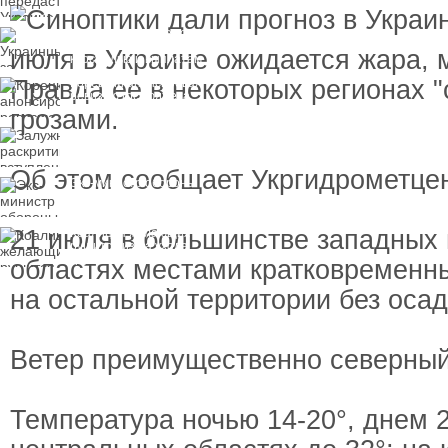
замороженных активов
России
Украинцы за рубежом
могут потерять доступ
июля в Украине ожидается жара, 
к госжилью и выплатам
Правда ее в некоторых регионах "
Корецкий анонсировал
ревизию госбюджета
грозами.
Залужный
раскритиковал
вступление Украины в
Об этом сообщает Укргидрометцен
НАТО и предлагает
Экс-министр обороны
другие варианты
и бывший секретарь
СНБО Умеров получил
новую "вкусную"
21 июля в большинстве западных
Коалиция желающих
должность
рушится из-за ухода
двух главных
областях местами кратковременны
сторонников Украины
на остальной территории без осад
Ветер преимущественно северный,
Температура ночью 14-20°, днем ​​2