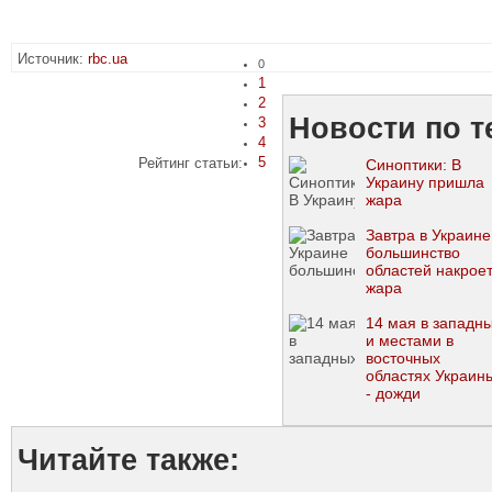
Источник:
rbc.ua
0
1
2
Новости по т
3
4
5
Рейтинг статьи:
Синоптики: В
Украину пришла
жара
Завтра в Украине
большинство
областей накрое
жара
14 мая в западн
и местами в
восточных
областях Украин
- дожди
Читайте также: