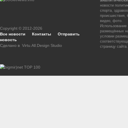
аналитически
новости политик
спорта, здраво
происшествия, 
видео, фото.
Использование
Copyright © 2012-2026
размещённых на
Все новости
Контакты
Отправить
условии размещ
новость
соответствующи
Сделано в
Virtu.All.Design Studio
страницу сайта.