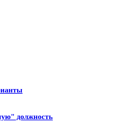
рианты
ную" должность