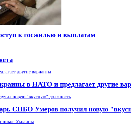
оступ к госжилью и выплатам
жета
краины в НАТО и предлагает другие ва
тарь СНБО Умеров получил новую "вкус