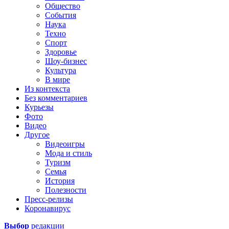
Общество
События
Наука
Техно
Спорт
Здоровье
Шоу-бизнес
Культура
В мире
Из контекста
Без комментариев
Курьезы
Фото
Видео
Другое
Видеоигры
Мода и стиль
Туризм
Семья
История
Полезности
Пресс-релизы
Коронавирус
Выбор
редакции