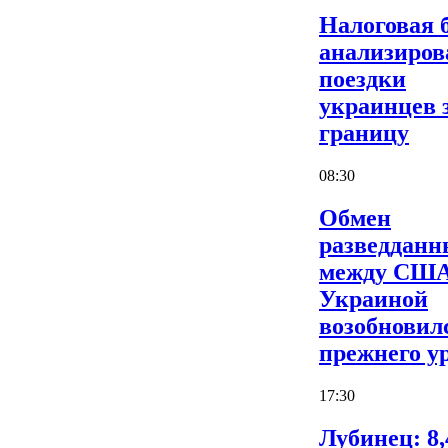
Налоговая 
анализиров
поездки
украинцев 
границу
08:30
Обмен
разведдан
между США
Украиной
возобновил
прежнего у
17:30
Лубинец: 8,