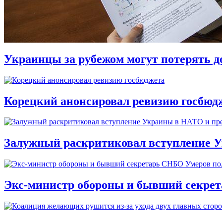
Украинцы за рубежом могут потерять д
Корецкий анонсировал ревизию госбюд
Залужный раскритиковал вступление У
Экс-министр обороны и бывший секре