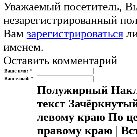
Уважаемый посетитель, Вы
незарегистрированный пол
Вам
зарегистрироваться
ли
именем.
Оставить комментарий
Ваше имя:
*
Ваш e-mail:
*
Полужирный
Накл
текст
Зачёркнутый
левому краю
По ц
правому краю
|
Вс