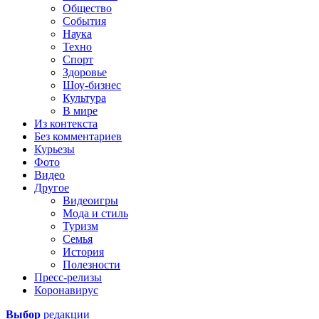
Общество
События
Наука
Техно
Спорт
Здоровье
Шоу-бизнес
Культура
В мире
Из контекста
Без комментариев
Курьезы
Фото
Видео
Другое
Видеоигры
Мода и стиль
Туризм
Семья
История
Полезности
Пресс-релизы
Коронавирус
Выбор
редакции