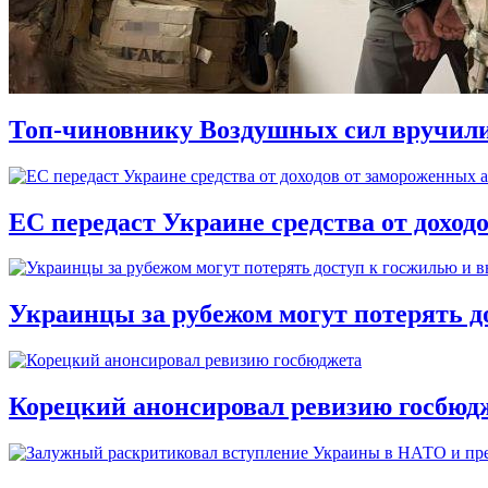
Топ-чиновнику Воздушных сил вручили п
ЕС передаст Украине средства от доход
Украинцы за рубежом могут потерять д
Корецкий анонсировал ревизию госбюд