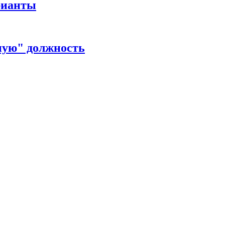
рианты
ную" должность