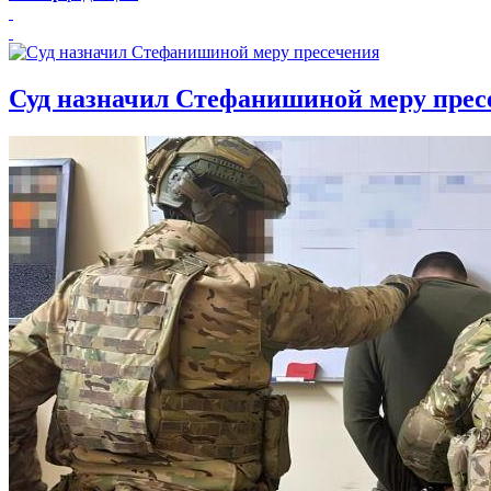
Суд назначил Стефанишиной меру прес