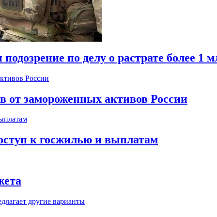
одозрение по делу о растрате более 1 м
ов от замороженных активов России
оступ к госжилью и выплатам
жета