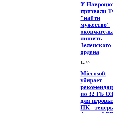
У Навроцк
призвали Т
"найти
мужество"
окончатель
лишить
Зеленского
ордена
14:30
Microsoft
убирает
рекоменда
по 32 ГБ О
для игровы
ПК - теперь