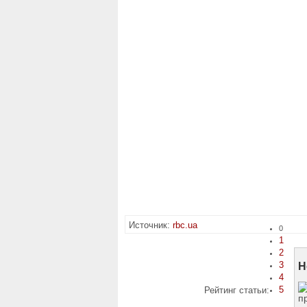
Источник:
rbc.ua
0
1
2
3
Н
4
5
Рейтинг статьи: