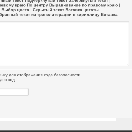
нный текст
Подчёркнутый текст
Зачёркнутый текст
|
левому краю
По центру
Выравнивание по правому краю
|
в
Выбор цвета
|
Скрытый текст
Вставка цитаты
ранный текст из транслитерации в кириллицу
Вставка
иден код