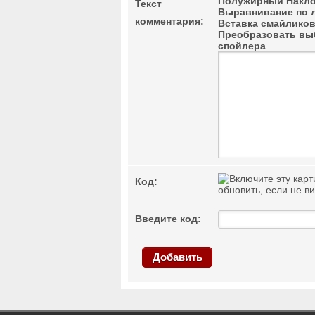
Полужирный
Накло
Текст
Выравнивание по 
комментария:
Вставка смайлико
Преобразовать выб
спойлера
Код:
обновить, если не в
Введите код:
Добавить