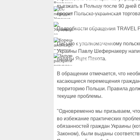
вручили подозрение по
делу о растрате более
въезжать в Польшу после 90 дней б
ЕС передаст Украине
1 млрд гривен
средства от доходов от
просит Польско-украинская торгова
замороженных активов
России
Украинцы за рубежом
могут потерять доступ
Подробности обращения TRAVEL РБ
к госжилью и выплатам
Корецкий анонсировал
Письмо к уполномоченному польско
ревизию госбюджета
Украины Павлу Шефернакеру напис
Залужный
палаты Яцек Пехота.
раскритиковал
вступление Украины в
НАТО и предлагает
другие варианты
В обращении отмечается, что необ
касающиеся перемещения граждан 
территорию Польши. Правила долж
текущие проблемы.
"Одновременно мы призываем, что
во избежание практических пробл
обязанностей граждан Украины (ко
Законом), были выданы соответств