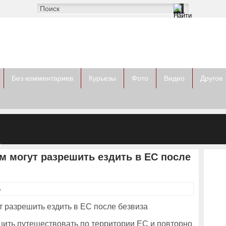
Без комментариев
Курьезы
Фото
Видео
Другое
а
ом
м могут разрешить ездить в ЕС после
о
ить путешествовать по территории ЕС и повторно