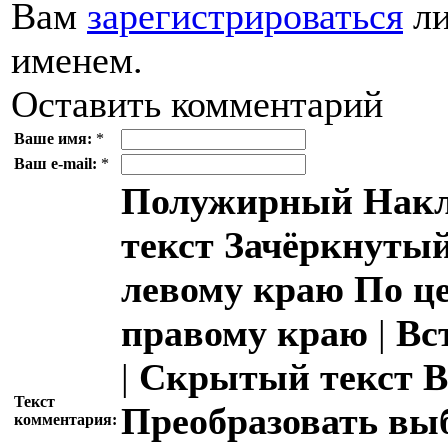
Вам
зарегистрироваться
ли
именем.
Оставить комментарий
Ваше имя:
*
Ваш e-mail:
*
Полужирный
Накл
текст
Зачёркнутый
левому краю
По ц
правому краю
|
Вс
|
Скрытый текст
В
Текст
Преобразовать вы
комментария: