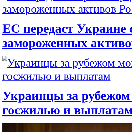
ЕС передаст Украине с
замороженных активо
Украинцы за рубежом 
госжилью и выплата