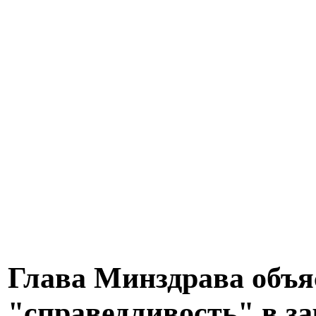
Глава Минздрава объя
"справедливость" в з