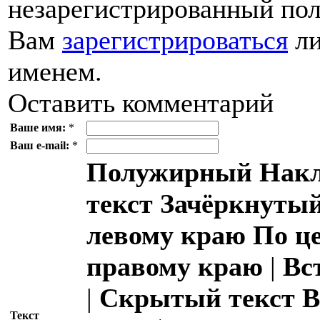
незарегистрированный пол
Вам
зарегистрироваться
ли
именем.
Оставить комментарий
Ваше имя:
*
Ваш e-mail:
*
Полужирный
Накл
текст
Зачёркнутый
левому краю
По ц
правому краю
|
Вс
|
Скрытый текст
В
Текст