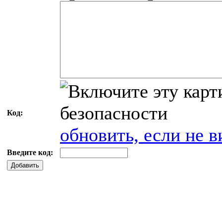
Код:
обновить, если не в
Введите код:
Добавить