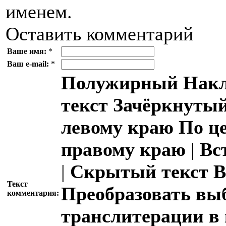
именем.
Оставить комментарий
Ваше имя:
*
Ваш e-mail:
*
Полужирный
Накл
текст
Зачёркнутый
левому краю
По ц
правому краю
|
Вс
|
Скрытый текст
В
Текст
Преобразовать вы
комментария:
транслитерации в