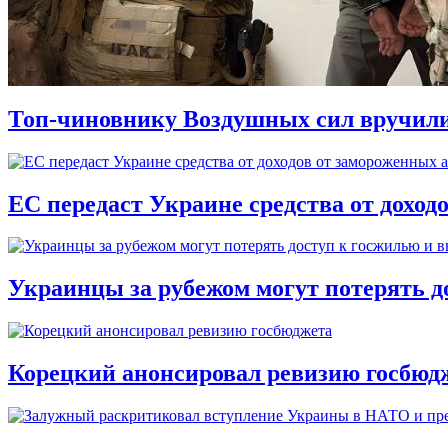
Топ-чиновнику Воздушных сил вручили п
ЕС передаст Украине средства от доход
Украинцы за рубежом могут потерять д
Корецкий анонсировал ревизию госбюд