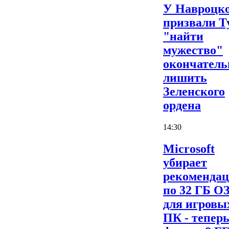
У Навроцк
призвали Т
"найти
мужество"
окончатель
лишить
Зеленского
ордена
14:30
Microsoft
убирает
рекоменда
по 32 ГБ О
для игровы
ПК - теперь