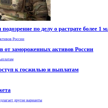
одозрение по делу о растрате более 1 м
ов от замороженных активов России
оступ к госжилью и выплатам
жета