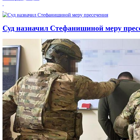
Суд назначил Стефанишиной меру прес