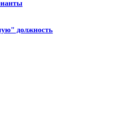
рианты
ную" должность