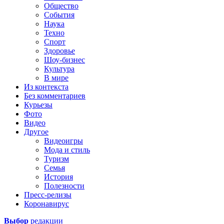
Общество
События
Наука
Техно
Спорт
Здоровье
Шоу-бизнес
Культура
В мире
Из контекста
Без комментариев
Курьезы
Фото
Видео
Другое
Видеоигры
Мода и стиль
Туризм
Семья
История
Полезности
Пресс-релизы
Коронавирус
Выбор
редакции