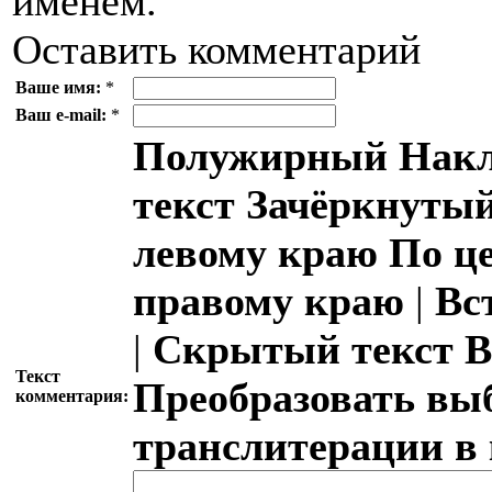
именем.
Оставить комментарий
Ваше имя:
*
Ваш e-mail:
*
Полужирный
Накл
текст
Зачёркнутый
левому краю
По ц
правому краю
|
Вс
|
Скрытый текст
В
Текст
Преобразовать вы
комментария:
транслитерации в