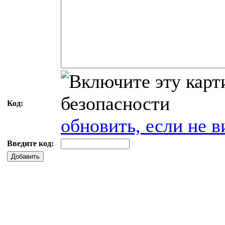
Код:
обновить, если не в
Введите код:
Добавить