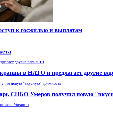
оступ к госжилью и выплатам
жета
краины в НАТО и предлагает другие ва
тарь СНБО Умеров получил новую "вкус