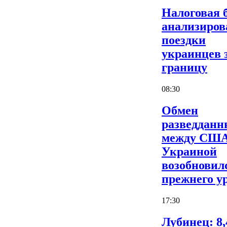
Налоговая 
анализиров
поездки
украинцев 
границу
08:30
Обмен
разведдан
между США
Украиной
возобновил
прежнего у
17:30
Лубинец: 8,