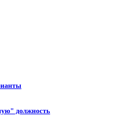
рианты
ную" должность