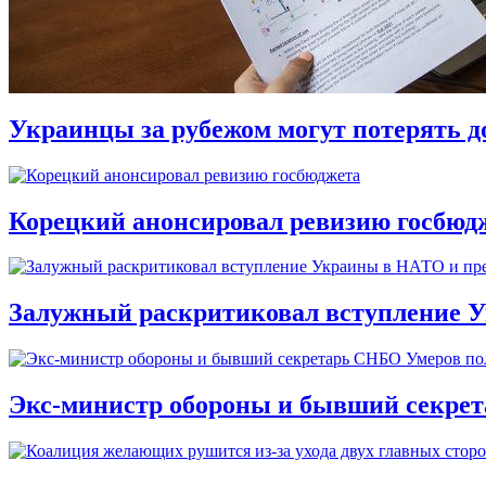
Украинцы за рубежом могут потерять д
Корецкий анонсировал ревизию госбюд
Залужный раскритиковал вступление У
Экс-министр обороны и бывший секре