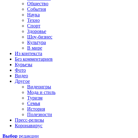
Общество
События
Наука
Техно
Спорт
Здоровье
Шоу-бизнес
Культура
В мире
Из контекста
Без комментариев
Курьезы
Фото
Видео
Другое
Видеоигры
Мода и стиль
Туризм
Семья
История
Полезности
Пресс-релизы
Коронавирус
Выбор
редакции