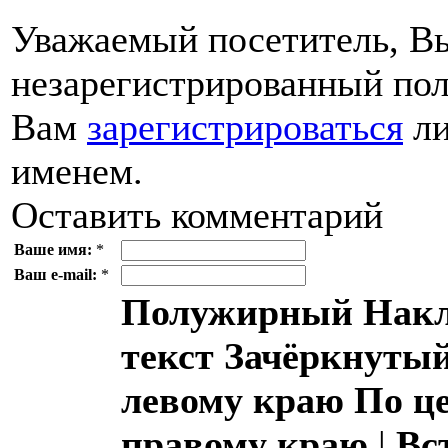
Уважаемый посетитель, Вы
незарегистрированный пол
Вам
зарегистрироваться
ли
именем.
Оставить комментарий
Ваше имя:
*
Ваш e-mail:
*
Полужирный
Накл
текст
Зачёркнутый
левому краю
По ц
правому краю
|
Вс