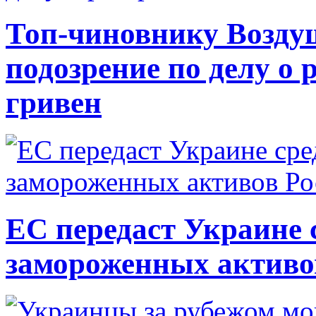
Топ-чиновнику Возду
подозрение по делу о 
гривен
ЕС передаст Украине с
замороженных активо