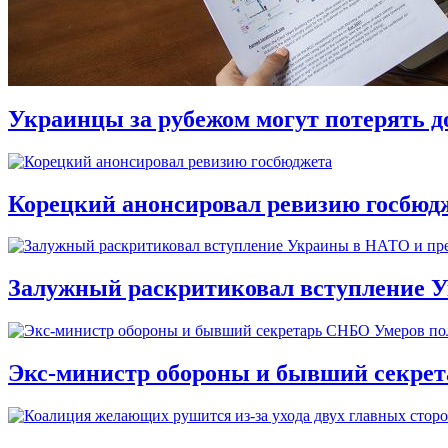
Украинцы за рубежом могут потерять д
Корецкий анонсировал ревизию госбюд
Залужный раскритиковал вступление У
Экс-министр обороны и бывший секре