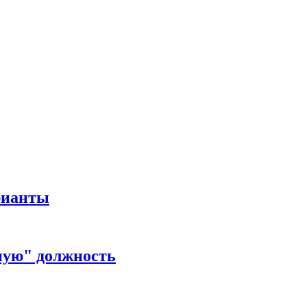
рианты
ную" должность