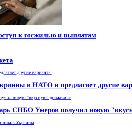
оступ к госжилью и выплатам
жета
краины в НАТО и предлагает другие ва
тарь СНБО Умеров получил новую "вкус