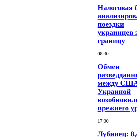
Налоговая 
анализиров
поездки
украинцев 
границу
08:30
Обмен
разведдан
между США
Украиной
возобновил
прежнего у
17:30
Лубинец: 8,