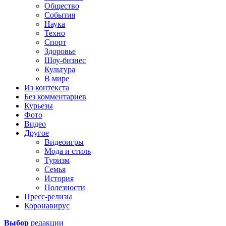
Общество
События
Наука
Техно
Спорт
Здоровье
Шоу-бизнес
Культура
В мире
Из контекста
Без комментариев
Курьезы
Фото
Видео
Другое
Видеоигры
Мода и стиль
Туризм
Семья
История
Полезности
Пресс-релизы
Коронавирус
Выбор
редакции