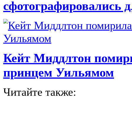
сфотографировались д
Кейт Миддлтон помири
принцем Уильямом
Читайте также: