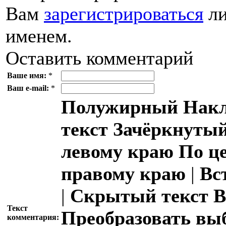
Вам
зарегистрироваться
ли
именем.
Оставить комментарий
Ваше имя:
*
Ваш e-mail:
*
Полужирный
Накл
текст
Зачёркнутый
левому краю
По ц
правому краю
|
Вс
|
Скрытый текст
В
Текст
Преобразовать вы
комментария: