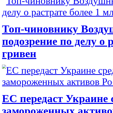
Топ-чиновнику Возду
подозрение по делу о 
гривен
ЕС передаст Украине с
замороженных активо