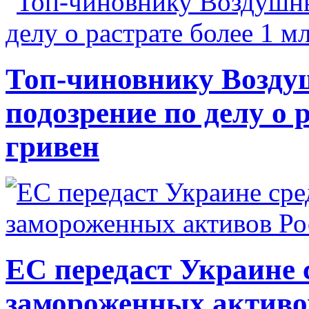
Топ-чиновнику Возду
подозрение по делу о 
гривен
ЕС передаст Украине с
замороженных активо