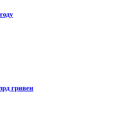
году
лрд гривен