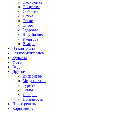
Экономика
Общество
События
Наука
Техно
Спорт
Здоровье
Шоу-бизнес
Культура
В мире
Из контекста
Без комментариев
Курьезы
Фото
Видео
Другое
Видеоигры
Мода и стиль
Туризм
Семья
История
Полезности
Пресс-релизы
Коронавирус