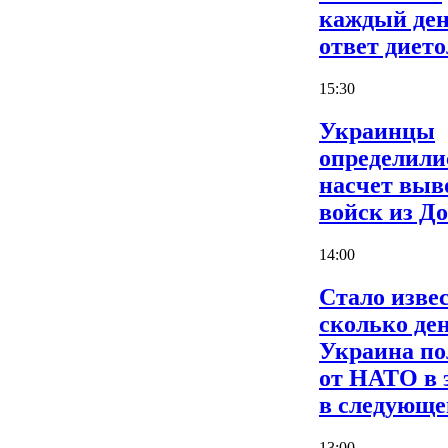
каждый ден
ответ дието
15:30
Украинцы
определили
насчет выв
войск из Д
14:00
Стало извес
сколько де
Украина по
от НАТО в 
в следующе
13:00