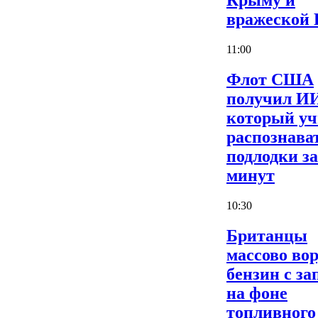
Крыму и
вражеской
11:00
Флот США
получил И
который уч
распознава
подлодки за
минут
10:30
Британцы
массово во
бензин с за
на фоне
топливного