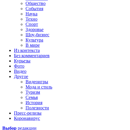
Общество
События
Наука
Техно
Спорт
Здоровье
Шоу-бизнес
Культура
В мире
Из контекста
Без комментариев
Курьезы
Фото
Видео
Другое
Видеоигры
Мода и стиль
Туризм
Семья
История
Полезности
Пресс-релизы
Коронавирус
Выбор
редакции