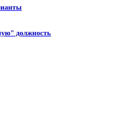
рианты
ную" должность