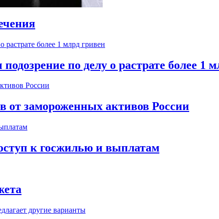
ечения
одозрение по делу о растрате более 1 м
ов от замороженных активов России
оступ к госжилью и выплатам
жета