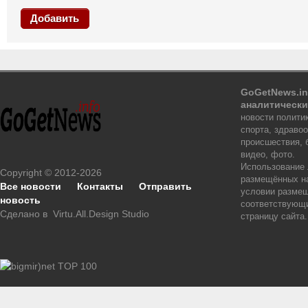
Добавить
GoGetNews.in
аналитически
новости политик
спорта, здраво
происшествия, 
видео, фото.
Использование
Copyright © 2012-2026
размещённых на
Все новости
Контакты
Отправить
условии размещ
новость
соответствующи
Сделано в
Virtu.All.Design Studio
страницу сайта.