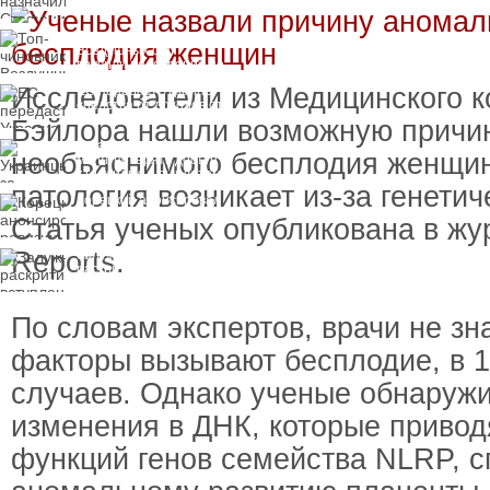
пресечения
Топ-чиновнику
Воздушных сил
вручили подозрение по
делу о растрате более
Исследователи из Медицинского 
ЕС передаст Украине
1 млрд гривен
средства от доходов от
замороженных активов
Бэйлора нашли возможную причи
России
Украинцы за рубежом
необъяснимого бесплодия женщин
могут потерять доступ
к госжилью и выплатам
патология возникает из-за генети
Корецкий анонсировал
ревизию госбюджета
Статья ученых опубликована в жур
Reports.
Залужный
раскритиковал
вступление Украины в
НАТО и предлагает
другие варианты
По словам экспертов, врачи не зн
факторы вызывают бесплодие, в 1
случаев. Однако ученые обнаружи
изменения в ДНК, которые привод
функций генов семейства NLRP, с