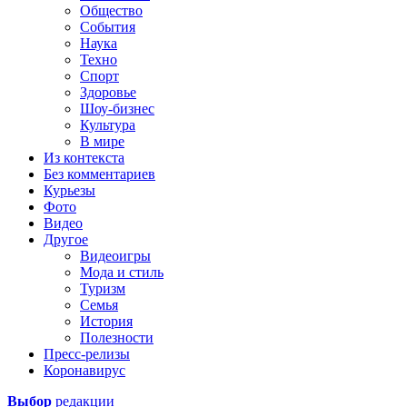
Общество
События
Наука
Техно
Спорт
Здоровье
Шоу-бизнес
Культура
В мире
Из контекста
Без комментариев
Курьезы
Фото
Видео
Другое
Видеоигры
Мода и стиль
Туризм
Семья
История
Полезности
Пресс-релизы
Коронавирус
Выбор
редакции