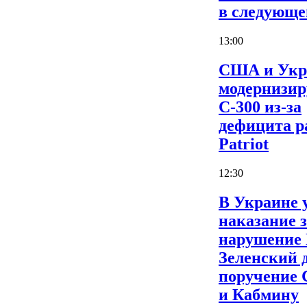
в следующе
13:00
США и Укр
модернизи
С-300 из-за
дефицита р
Patriot
12:30
В Украине 
наказание 
нарушение
Зеленский 
поручение
и Кабмину