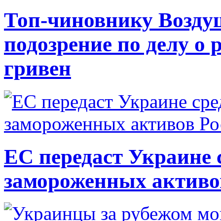
Топ-чиновнику Возду
подозрение по делу о 
гривен
ЕС передаст Украине с
замороженных активо