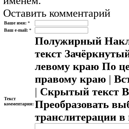
именем.
Оставить комментарий
Ваше имя:
*
Ваш e-mail:
*
Полужирный
Накл
текст
Зачёркнутый
левому краю
По ц
правому краю
|
Вс
|
Скрытый текст
В
Текст
Преобразовать вы
комментария:
транслитерации в