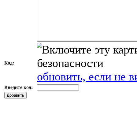
Код:
обновить, если не в
Введите код:
Добавить