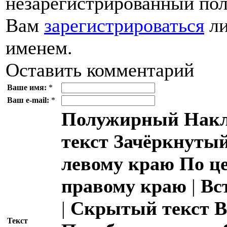
незарегистрированный пол
Вам
зарегистрироваться
ли
именем.
Оставить комментарий
Ваше имя:
*
Ваш e-mail:
*
Полужирный
Накл
текст
Зачёркнутый
левому краю
По ц
правому краю
|
Вс
|
Скрытый текст
В
Текст