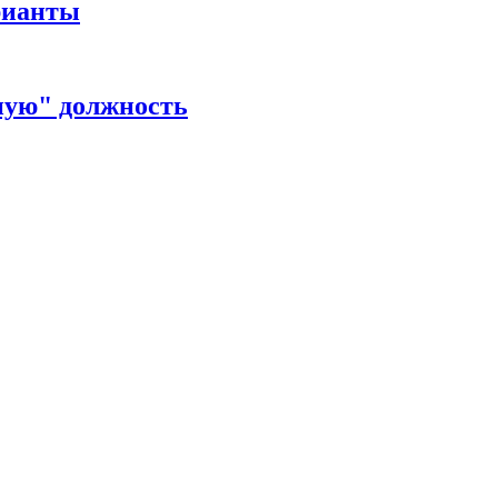
рианты
ную" должность