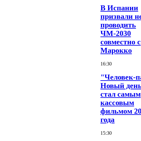
В Испании
призвали н
проводить
ЧМ-2030
совместно с
Марокко
16:30
"Человек-п
Новый ден
стал самым
кассовым
фильмом 2
года
15:30