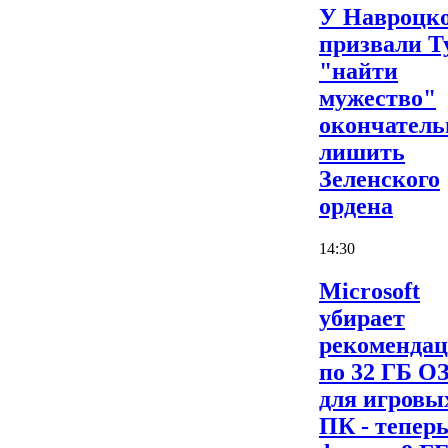
У Навроцк
призвали Т
"найти
мужество"
окончатель
лишить
Зеленского
ордена
14:30
Microsoft
убирает
рекоменда
по 32 ГБ О
для игровы
ПК - теперь