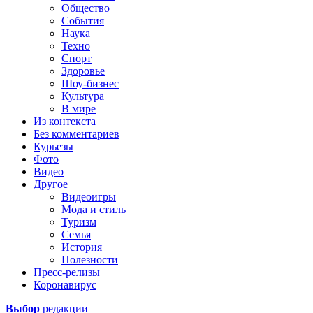
Общество
События
Наука
Техно
Спорт
Здоровье
Шоу-бизнес
Культура
В мире
Из контекста
Без комментариев
Курьезы
Фото
Видео
Другое
Видеоигры
Мода и стиль
Туризм
Семья
История
Полезности
Пресс-релизы
Коронавирус
Выбор
редакции