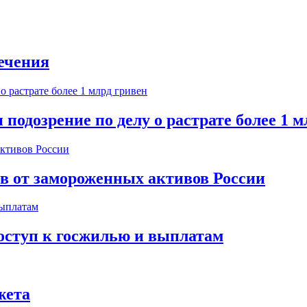
ечения
одозрение по делу о растрате более 1 м
ов от замороженных активов России
оступ к госжилью и выплатам
жета