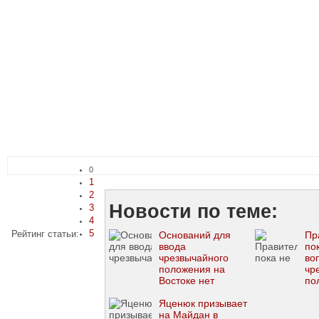
0
1
2
Новости по теме:
3
4
5
Рейтинг статьи:
Оснований для
Пр
ввода
по
чрезвычайного
во
положения на
чр
Востоке нет
по
Яценюк призывает
на Майдан в