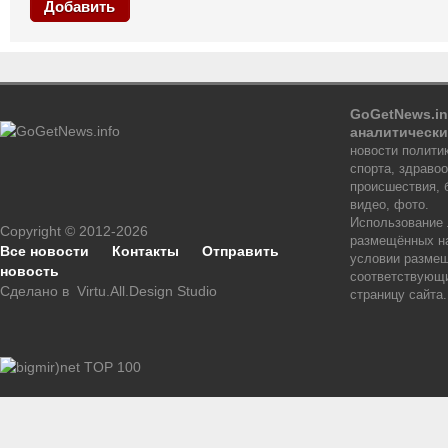
Добавить
GoGetNews.in
аналитически
новости политик
спорта, здраво
происшествия, 
видео, фото.
Использование
Copyright © 2012-2026
размещённых на
Все новости
Контакты
Отправить
условии размещ
новость
соответствующи
Сделано в
Virtu.All.Design Studio
страницу сайта.