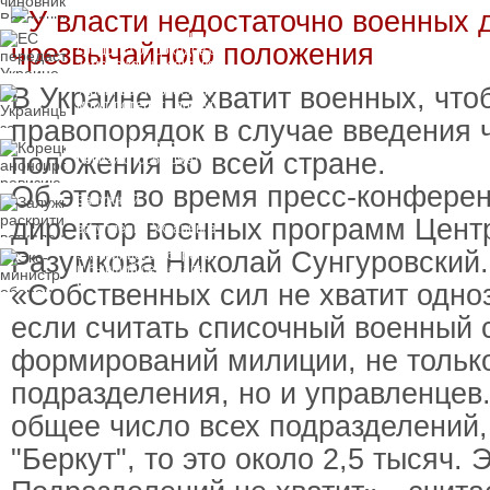
вручили подозрение по
делу о растрате более
ЕС передаст Украине
1 млрд гривен
средства от доходов от
замороженных активов
России
В Украине не хватит военных, что
Украинцы за рубежом
могут потерять доступ
к госжилью и выплатам
правопорядок в случае введения 
Корецкий анонсировал
положения во всей стране.
ревизию госбюджета
Об этом во время пресс-конфере
Залужный
раскритиковал
директор военных программ Цент
вступление Украины в
НАТО и предлагает
Разумкова Николай Сунгуровский.
Экс-министр обороны
другие варианты
и бывший секретарь
СНБО Умеров получил
«Собственных сил не хватит одно
новую "вкусную"
должность
если считать списочный военный 
формирований милиции, не тольк
подразделения, но и управленцев.
общее число всех подразделений,
"Беркут", то это около 2,5 тысяч. 