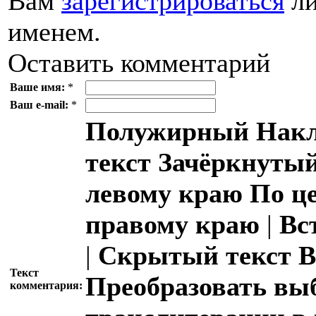
Вам
зарегистрироваться
ли
именем.
Оставить комментарий
Ваше имя:
*
Ваш e-mail:
*
Полужирный
Накл
текст
Зачёркнутый
левому краю
По ц
правому краю
|
Вс
|
Скрытый текст
В
Текст
Преобразовать вы
комментария: