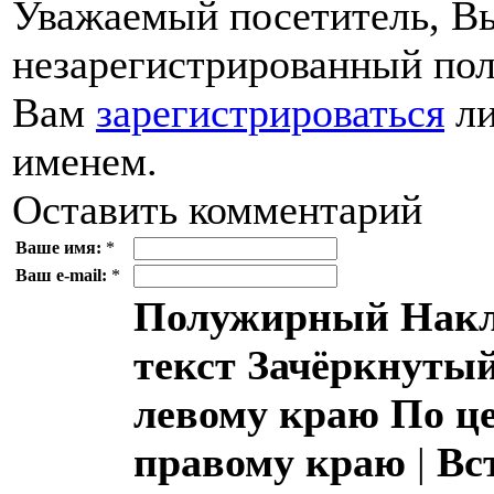
Уважаемый посетитель, Вы
незарегистрированный пол
Вам
зарегистрироваться
ли
именем.
Оставить комментарий
Ваше имя:
*
Ваш e-mail:
*
Полужирный
Накл
текст
Зачёркнутый
левому краю
По ц
правому краю
|
Вс