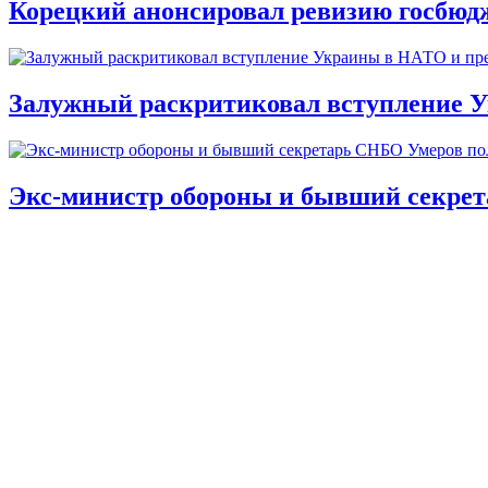
Корецкий анонсировал ревизию госбюд
Залужный раскритиковал вступление У
Экс-министр обороны и бывший секре