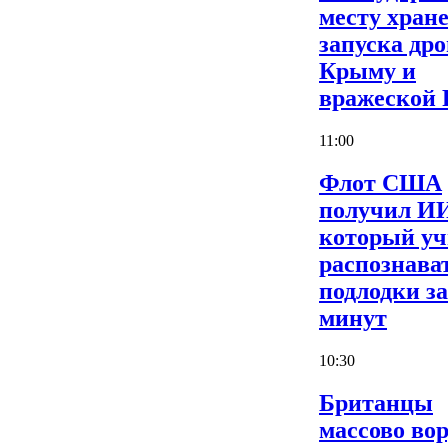
месту хран
запуска дро
Крыму и
вражеской
11:00
Флот США
получил И
который уч
распознава
подлодки за
минут
10:30
Британцы
массово во