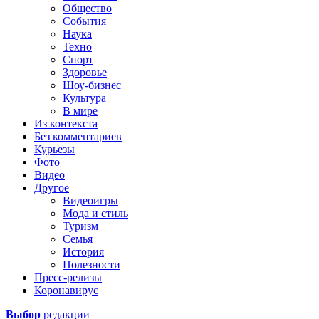
Общество
События
Наука
Техно
Спорт
Здоровье
Шоу-бизнес
Культура
В мире
Из контекста
Без комментариев
Курьезы
Фото
Видео
Другое
Видеоигры
Мода и стиль
Туризм
Семья
История
Полезности
Пресс-релизы
Коронавирус
Выбор
редакции