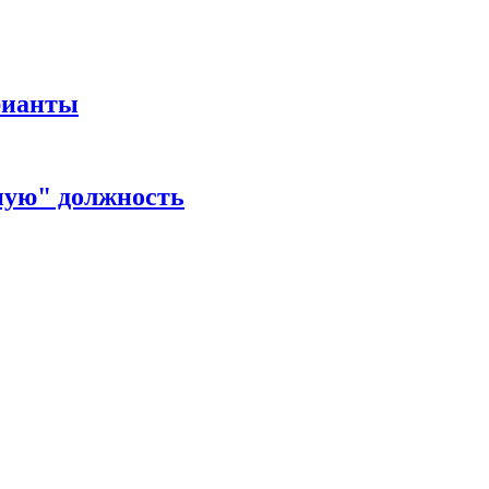
рианты
ную" должность