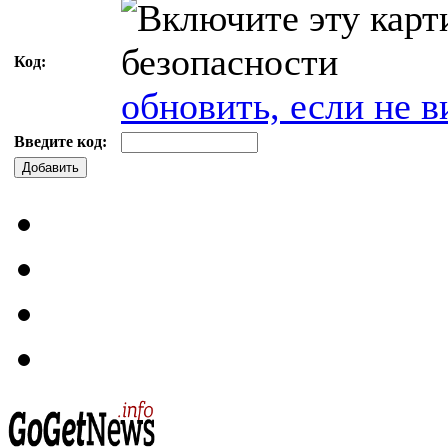
Код:
обновить, если не в
Введите код:
Добавить