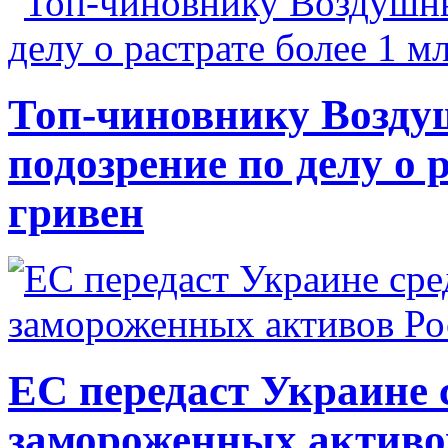
Топ-чиновнику Возду
подозрение по делу о 
гривен
ЕС передаст Украине с
замороженных активо