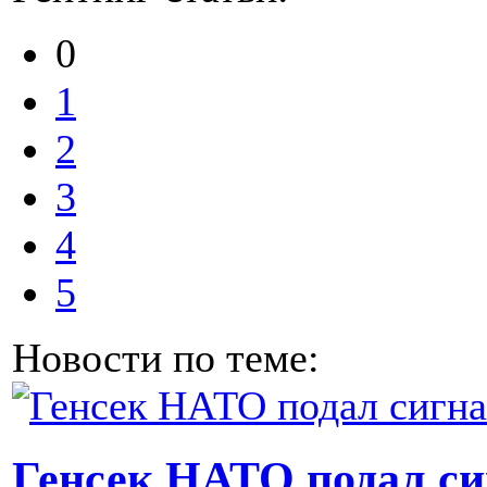
0
1
2
3
4
5
Новости по теме:
Генсек НАТО подал си