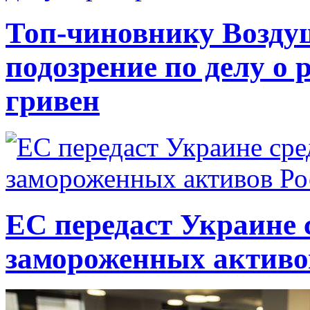
Топ-чиновнику Возду
подозрение по делу о 
гривен
ЕС передаст Украине с
замороженных активо