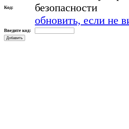
Код:
обновить, если не в
Введите код:
Добавить