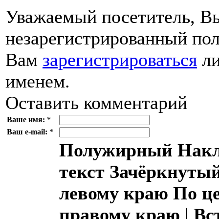
Уважаемый посетитель, Вы
незарегистрированный пол
Вам
зарегистрироваться
ли
именем.
Оставить комментарий
Ваше имя:
*
Ваш e-mail:
*
Полужирный
Накл
текст
Зачёркнутый
левому краю
По ц
правому краю
|
Вс