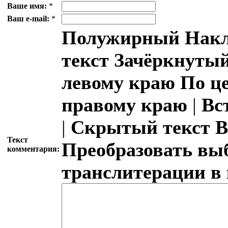
Ваше имя:
*
Ваш e-mail:
*
Полужирный
Накл
текст
Зачёркнутый
левому краю
По ц
правому краю
|
Вс
|
Скрытый текст
В
Текст
Преобразовать вы
комментария:
транслитерации в