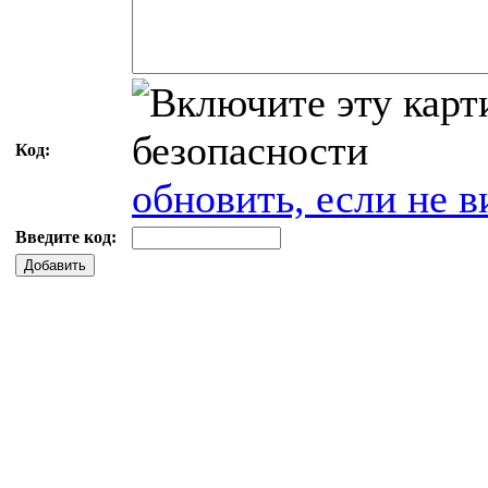
Код:
обновить, если не в
Введите код:
Добавить